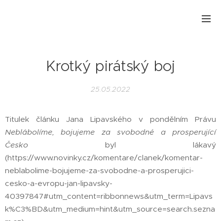
Krotký pirátský boj
25.05.2022
Titulek článku Jana Lipavského v pondělním Právu
Neblábolíme, bojujeme za svobodné a prosperující
Česko
byl lákavý
(https://www.novinky.cz/komentare/clanek/komentar-
neblabolime-bojujeme-za-svobodne-a-prosperujici-
cesko-a-evropu-jan-lipavsky-
40397847#utm_content=ribbonnews&utm_term=Lipavs
k%C3%BD&utm_medium=hint&utm_source=search.sezna