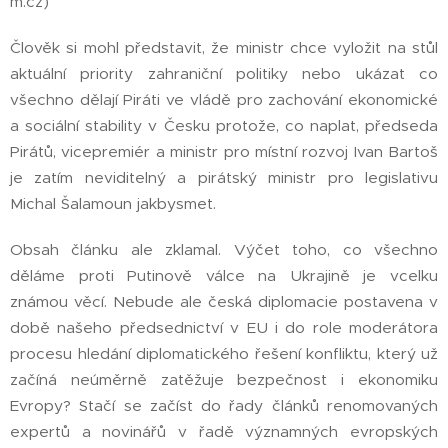
m.cz)
Člověk si mohl představit, že ministr chce vyložit na stůl
aktuální priority zahraniční politiky nebo ukázat co
všechno dělají Piráti ve vládě pro zachování ekonomické
a sociální stability v Česku protože, co naplat, předseda
Pirátů, vicepremiér a ministr pro místní rozvoj Ivan Bartoš
je zatím neviditelný a pirátský ministr pro legislativu
Michal Šalamoun jakbysmet.
Obsah článku ale zklamal. Výčet toho, co všechno
děláme proti Putinově válce na Ukrajině je vcelku
známou věcí. Nebude ale česká diplomacie postavena v
době našeho předsednictví v EU i do role moderátora
procesu hledání diplomatického řešení konfliktu, který už
začíná neúměrně zatěžuje bezpečnost i ekonomiku
Evropy? Stačí se začíst do řady článků renomovaných
expertů a novinářů v řadě významných evropských