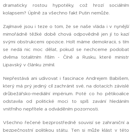
dramaticky rostou hypotéky, což hrozí sociálním
kolapsem? Úplně za všechno fakt Putin nemůže.
Zajímavé jsou i teze o tom, že se naše vláda i v nynější
mimořádně těžké době chová odpovědně jen jí to kazí
svými obstrukcemi opozice. Holt máme demokracii, s tím
se nedá nic moc dělat, pokud se nechceme podobat
dvěma totalitním říším - Číně a Rusku, které ministr
Lipavský v článku zmínil.
Nepřestává ani udivovat i fascinace Andrejem Babišem,
který má prý jediný cíl zachránit své, na dotacích závislé
drůbežářsko-mediální impérium. Poté co ho pětikoalice
odstavila od politické moci to spíš zavání hledáním
vnitřního nepřítele a odváděním pozornosti.
Všechno řečené bezprostředně souvisí se zahraniční a
bezpečnostní politikou státu. Ten si může klást v této