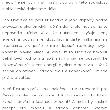
médií. Neměl by ministr nastínit co by v této souvislosti
mohla česká diplomacie dělat?
Jan Lipavský se pokusil konflikt a jeho dopady hodně
provázat s ekonomickým děním doma, ale moc se mu to
nepovedlo. Třeba věta, že Putinflace zvyšuje ceny
energií a potravin je dost laciná. Jistě, válka má na
ekonomiku vliv, jenže o míře dopadů rozhoduje svým
konáním hlavně vláda. A když už to Lipavský nakousl,
čekal bych od pirátů spíš návrhy, jak se postavit ke
skokovému růstu cen energií, bydlení a potravin, což už
začíná ohrožovat i střední třídu a koneckonců i mladé
pirátské voliče.
A vědí piráti o průzkumu společnosti PAQ Research pro
Český rozhlas, že se počet lidí ohrožených chudobou
zvedl z devíti na šestnáct procent? A mohli by nastínit
recept pro mladou a střední generaci, kterým