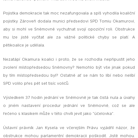
Pojistka demokracie tak moc nezafungovala a spíš vyhodila koaliční
pojistky. Zároveň dodala munici předsedovi SPD Tomiu Okamurovi,
aby si mohl ve Sněmovně vychutnat svojí opoziční roli. Obstrukce
mu lze jistě vyčítat ale za vážné politické chyby se platí. A
pětikoalice je udělala.
Nezatápí Okamura koalici i proto, že se rozhodla nepřipustit jeho
zvolení místopředsedou Sněmovny? Nemohlo být vše jinak pokud
by tím místopředsedou byl? Ostatně ať se nám to líbí nebo nelíbí
SPD volilo přes pět set tisíc voličů.
Výsledkem 37 hodin jednání ve Sněmovně je tak čistá nula a úvahy
o jiném nastavení procedur jednání ve Sněmovně, což se ale
řečeno s klasikem může v této chvíli jevit jako "účelovka".
Ústavní právník Jan Kysela ve včerejším Právu vyjádřil názor, že
obstrukce mohou parlamentní demokracii poškodit. Jistě mohou.