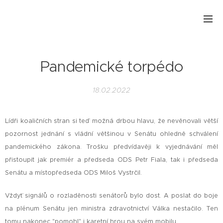
Pandemické torpédo
18.02.2022
Lídři koaličních stran si teď možná drbou hlavu, že nevěnovali větší
pozornost jednání s vládní většinou v Senátu ohledně schválení
pandemického zákona. Trošku předvídavěji k vyjednávání měl
přistoupit jak premiér a předseda ODS Petr Fiala, tak i předseda
Senátu a místopředseda ODS Miloš Vystrčil.
Vždyť signálů o rozladěnosti senátorů bylo dost. A poslat do boje
na plénum Senátu jen ministra zdravotnictví Válka nestačilo. Ten
tomu nakonec "pomohl" i karetní hrou na svém mobilu.