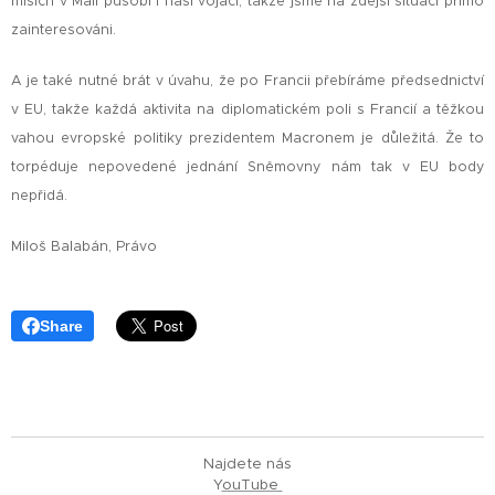
misích v Mali působí i naši vojáci, takže jsme na zdejší situaci přímo
zainteresováni.
A je také nutné brát v úvahu, že po Francii přebíráme předsednictví
v EU, takže každá aktivita na diplomatickém poli s Francií a těžkou
vahou evropské politiky prezidentem Macronem je důležitá. Že to
torpéduje nepovedené jednání Sněmovny nám tak v EU body
nepřidá.
Miloš Balabán, Právo
Share
Najdete nás
Y
ouTube