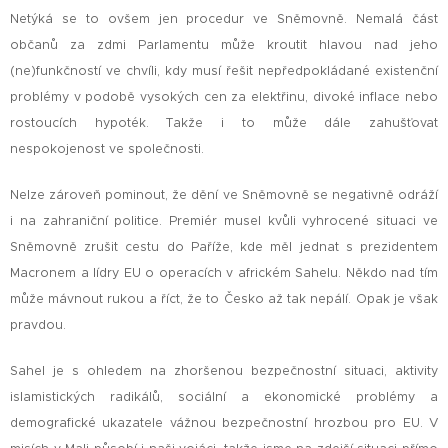
Netýká se to ovšem jen procedur ve Sněmovně. Nemalá část
občanů za zdmi Parlamentu může kroutit hlavou nad jeho
(ne)funkčností ve chvíli, kdy musí řešit nepředpokládané existenční
problémy v podobě vysokých cen za elektřinu, divoké inflace nebo
rostoucích hypoték. Takže i to může dále zahušťovat
nespokojenost ve společnosti.
Nelze zároveň pominout, že dění ve Sněmovně se negativně odráží
i na zahraniční politice. Premiér musel kvůli vyhrocené situaci ve
Sněmovně zrušit cestu do Paříže, kde měl jednat s prezidentem
Macronem a lídry EU o operacích v africkém Sahelu. Někdo nad tím
může mávnout rukou a říct, že to Česko až tak nepálí. Opak je však
pravdou.
Sahel je s ohledem na zhoršenou bezpečnostní situaci, aktivity
islamistických radikálů, sociální a ekonomické problémy a
demografické ukazatele vážnou bezpečnostní hrozbou pro EU. V