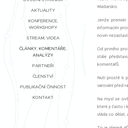
Maďarsko.
AKTUALITY
Jenže premiér 
KONFERENCE,
WORKSHOPY
informacím pros
novin nezastaví
STREAM, VIDEA
ČLÁNKY, KOMENTÁŘE,
Od prvního prof
ANALÝZY
stále představ
komentářů.
PARTNEŘI
ČLENSTVÍ
Nutí prostě k 
varování před ra
PUBLIKAČNÍ ČINNOST
KONTAKT
Na mysl se ovš
které ji často i
vláda co dělat,
To je zřejmě d