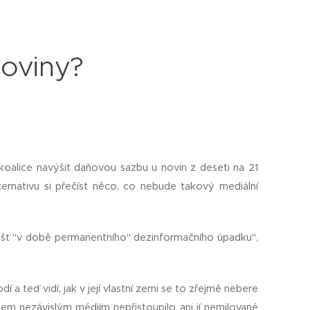
noviny?
oalice navýšit daňovou sazbu u novin z deseti na 21
ternativu si přečíst něco, co nebude takový mediální
vlášť "v době permanentního" dezinformačního úpadku",
 a teď vidí, jak v její vlastní zemi se to zřejmě nebere
kem nezávislým médiím nepřistoupilo ani jí nemilované