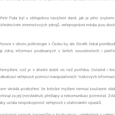
Petr Fiala byl s obhajobou navýšení daně, jak je jeho zvykem
třednictvím internetových zdrojů, veřejnoprávní média jsou dost
.
esora v oboru politologie v Česku by ale člověk čekal poněkud 
ují zdroj informací podávaných v širších souvislostech i pla
přemýšlení, což je v dnešní době víc než potřeba. Ostatně i Kri
dikalizací veřejnosti pomocí manipulativních "rizikových informací
em vkrádá podezření, že kritické myšlení nemusí současné vládní
 kritizují za její (ne)vládnutí, přešlapy a nekomunikaci potrestat.
 aby ustála nespokojenost veřejnosti s utahováním opasků.
ůvod proč naopak časopisům o šoubyznysu, celebritách a vaření 