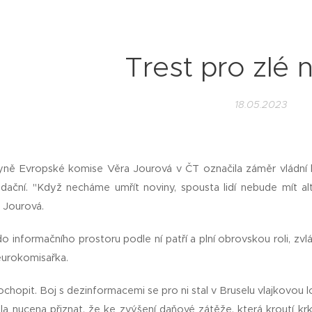
Trest pro zlé 
18.05.2023
ně Evropské komise Věra Jourová v ČT označila záměr vládní k
vidační. "Když necháme umřít noviny, spousta lidí nebude mít al
a Jourová.
o informačního prostoru podle ní patří a plní obrovskou roli, z
eurokomisařka.
hopit. Boj s dezinformacemi se pro ni stal v Bruselu vlajkovou lodí
la nucena přiznat, že ke zvýšení daňové zátěže, která kroutí kr