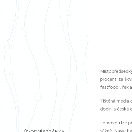
Místopředsedky
procent za lik
fastfood", řekl
Tištěná média d
doplnila česká 
Jourovou lze poc
vážně. Navíc by
ÚVODNÍ STRÁNKA