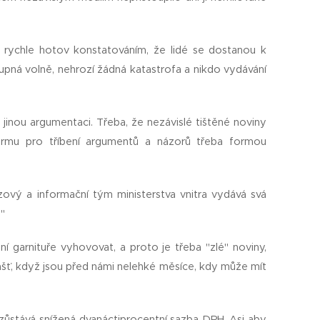
, rychle hotov konstatováním, že lidé se dostanou k
upná volně, nehrozí žádná katastrofa a nikdo vydávání
jinou argumentaci. Třeba, že nezávislé tištěné noviny
tformu pro tříbení argumentů a názorů třeba formou
zový a informační tým ministerstva vnitra vydává svá
."
 garnituře vyhovovat, a proto je třeba "zlé" noviny,
 Zvlášť, když jsou před námi nelehké měsíce, kdy může mít
zůstává snížená dvanáctiprocentní sazba DPH. Asi aby