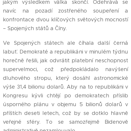
jakým výsledkem válka skončí. Odehrává se
navíc na pozadí zostřeného soupeření a
konfrontace dvou klíčových světových mocností
– Spojených států a Číny.
Ve Spojených státech ale číhala další černá
labuť. Demokraté a republikáni v minulém týdnu
horečně řešili, jak odvrátit platební neschopnost
supervelmoci, což předpokládalo navýšení
dluhového stropu, který dosáhl astronomické
výše 31,4 bilionu dolarů. Aby na to republikáni v
Kongresu kývli chtějí po demokratech příslib
úsporného plánu v objemu 5 bilionů dolarů v
příštích deseti letech, což by se dotklo hlavně
veřejné sféry. To se samozřejmě Bidenově
administrativě nezamlouvalo.