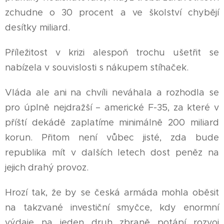
zchudne o 30 procent a ve školství chybějí
desítky miliard.
Příležitost v krizi alespoň trochu ušetřit se
nabízela v souvislosti s nákupem stíhaček.
Vláda ale ani na chvíli neváhala a rozhodla se
pro úplně nejdražší – americké F-35, za které v
příští dekádě zaplatíme minimálně 200 miliard
korun. Přitom není vůbec jisté, zda bude
republika mít v dalších letech dost peněz na
jejich drahý provoz.
Hrozí tak, že by se česká armáda mohla oběsit
na takzvané investiční smyčce, kdy enormní
výdaje na jeden druh zbraně potápí rozvoj