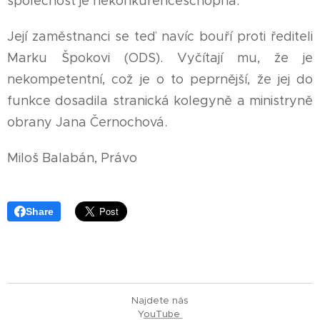
společnost je nekonkurenceschopná.
Její zaměstnanci se teď navíc bouří proti řediteli
Marku Špokovi (ODS). Vyčítají mu, že je
nekompetentní, což je o to peprnější, že jej do
funkce dosadila stranická kolegyně a ministryně
obrany Jana Černochová.
Miloš Balabán, Právo
Share
Najdete nás
Y
ouTube