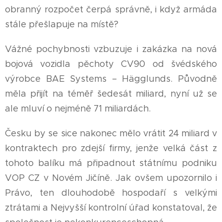
obranný rozpočet čerpá správně, i když armáda
stále přešlapuje na místě?
Vážné pochybnosti vzbuzuje i zakázka na nová
bojová vozidla pěchoty CV90 od švédského
výrobce BAE Systems – Hägglunds. Původně
měla přijít na téměř šedesát miliard, nyní už se
ale mluví o nejméně 71 miliardách.
Česku by se sice nakonec mělo vrátit 24 miliard v
kontraktech pro zdejší firmy, jenže velká část z
tohoto balíku má připadnout státnímu podniku
VOP CZ v Novém Jičíně. Jak ovšem upozornilo i
Právo, ten dlouhodobě hospodaří s velkými
ztrátami a Nejvyšší kontrolní úřad konstatoval, že