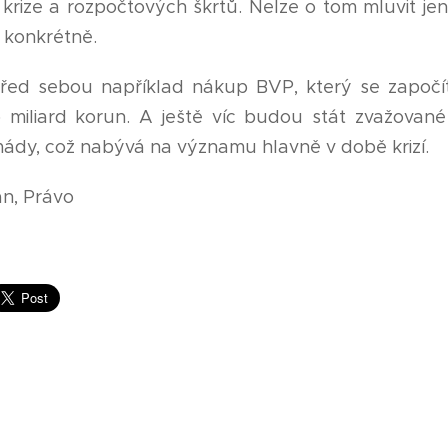
krize a rozpočtových škrtů. Nelze o tom mluvit jen
i konkrétně.
ed sebou například nákup BVP, který se započítá
 miliard korun. A ještě víc budou stát zvažované s
mády, což nabývá na významu hlavně v době krizí.
án, Právo