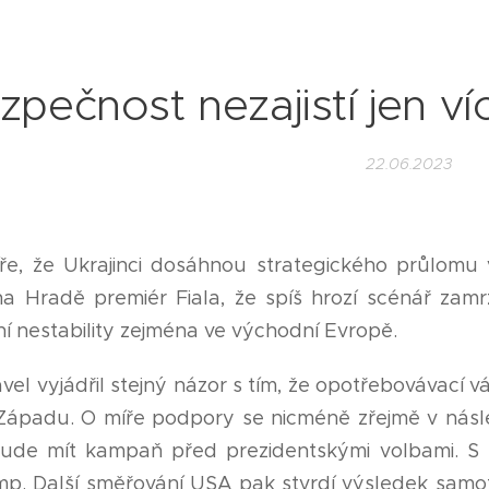
zpečnost nezajistí jen v
22.06.2023
ře, že Ukrajinci dosáhnou strategického průlomu
na Hradě premiér Fiala, že spíš hrozí scénář zam
í nestability zejména ve východní Evropě.
vel vyjádřil stejný názor s tím, že opotřebovávací
 Západu. O míře podpory se nicméně zřejmě v násl
bude mít kampaň před prezidentskými volbami. S 
p. Další směřování USA pak stvrdí výsledek samot