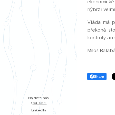
ekonomické 
nýbrž i velm
Vláda má př
překoná sto
kontroly ar
Miloš Balab
Share
Najdete nás
Y
ouTube
LinkedIIn