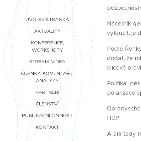
bezpečnostní
ÚVODNÍ STRÁNKA
Náčelník ge
AKTUALITY
vyloučit, je 
KONFERENCE,
Podle Řehky 
WORKSHOPY
dodat, že mí
STREAM, VIDEA
klíčové prav
ČLÁNKY, KOMENTÁŘE,
ANALÝZY
Politika pě
PARTNEŘI
polarizace s
ČLENSTVÍ
Obranyschop
PUBLIKAČNÍ ČINNOST
HDP.
KONTAKT
A ani tady 