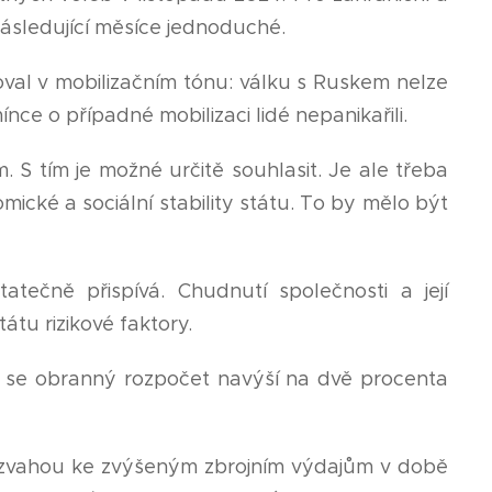
ásledující měsíce jednoduché.
val v mobilizačním tónu: válku s Ruskem nelze
ínce o případné mobilizaci lidé nepanikařili.
. S tím je možné určitě souhlasit. Je ale třeba
omické a sociální stability státu. To by mělo být
atečně přispívá. Chudnutí společnosti a její
átu rizikové faktory.
 se obranný rozpočet navýší na dvě procenta
 rozvahou ke zvýšeným zbrojním výdajům v době