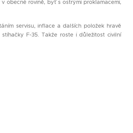
 v obecné rovině, byť s ostrými proklamacemi,
ním servisu, inflace a dalších položek hravě
tíhačky F-35. Takže roste i důležitost civilní