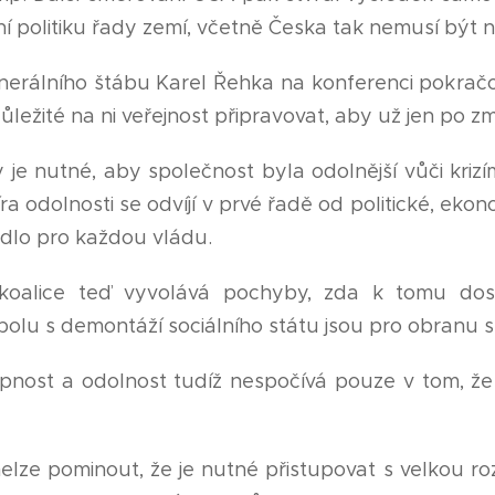
 politiku řady zemí, včetně Česka tak nemusí být n
nerálního štábu Karel Řehka na konferenci pokračo
důležité na ni veřejnost připravovat, aby už jen po zm
je nutné, aby společnost byla odolnější vůči krizím
ra odolnosti se odvíjí v prvé řadě od politické, ekon
idlo pro každou vládu.
tikoalice teď vyvolává pochyby, zda k tomu dost
polu s demontáží sociálního státu jsou pro obranu st
nost a odolnost tudíž nespočívá pouze v tom, že
nelze pominout, že je nutné přistupovat s velkou