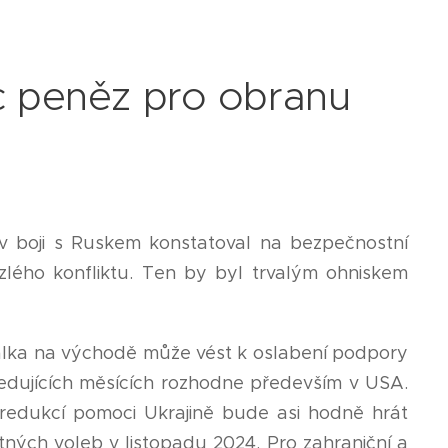
íc peněz pro obranu
 v boji s Ruskem konstatoval na bezpečnostní
rzlého konfliktu. Ten by byl trvalým ohniskem
 válka na východě může vést k oslabení podpory
edujících měsících rozhodne především v USA.
redukcí pomoci Ukrajině bude asi hodně hrát
ných voleb v listopadu 2024. Pro zahraniční a