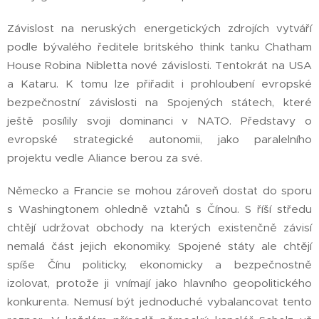
Závislost na neruských energetických zdrojích vytváří
podle bývalého ředitele britského think tanku Chatham
House Robina Nibletta nové závislosti. Tentokrát na USA
a Kataru. K tomu lze přiřadit i prohloubení evropské
bezpečnostní závislosti na Spojených státech, které
ještě posílily svoji dominanci v NATO. Představy o
evropské strategické autonomii, jako paralelního
projektu vedle Aliance berou za své.
Německo a Francie se mohou zároveň dostat do sporu
s Washingtonem ohledně vztahů s Čínou. S říší středu
chtějí udržovat obchody na kterých existenčně závisí
nemalá část jejich ekonomiky. Spojené státy ale chtějí
spíše Čínu politicky, ekonomicky a bezpečnostně
izolovat, protože ji vnímají jako hlavního geopolitického
konkurenta. Nemusí být jednoduché vybalancovat tento