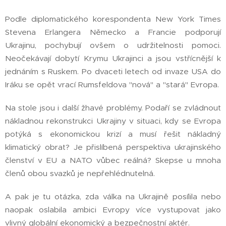
Podle diplomatického korespondenta New York Times
Stevena Erlangera Německo a Francie podporují
Ukrajinu, pochybují ovšem o udržitelnosti pomoci.
Neočekávají dobytí Krymu Ukrajinci a jsou vstřícnější k
jednáním s Ruskem. Po dvaceti letech od invaze USA do
Iráku se opět vrací Rumsfeldova "nová" a "stará" Evropa.
Na stole jsou i další žhavé problémy. Podaří se zvládnout
nákladnou rekonstrukci Ukrajiny v situaci, kdy se Evropa
potýká s ekonomickou krizí a musí řešit nákladný
klimatický obrat? Je přislíbená perspektiva ukrajinského
členství v EU a NATO vůbec reálná? Skepse u mnoha
členů obou svazků je nepřehlédnutelná.
A pak je tu otázka, zda válka na Ukrajině posílila nebo
naopak oslabila ambici Evropy více vystupovat jako
vlivný globální ekonomický a bezpečnostní aktér.