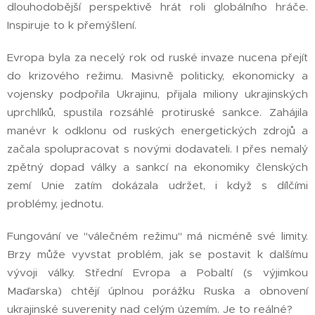
dlouhodobější perspektivě hrát roli globálního hráče.
Inspiruje to k přemýšlení.
Evropa byla za necelý rok od ruské invaze nucena přejít
do krizového režimu. Masivně politicky, ekonomicky a
vojensky podpořila Ukrajinu, přijala miliony ukrajinských
uprchlíků, spustila rozsáhlé protiruské sankce. Zahájila
manévr k odklonu od ruských energetických zdrojů a
začala spolupracovat s novými dodavateli. I přes nemalý
zpětný dopad války a sankcí na ekonomiky členských
zemí Unie zatím dokázala udržet, i když s dílčími
problémy, jednotu.
Fungování ve "válečném režimu" má nicméně své limity.
Brzy může vyvstat problém, jak se postavit k dalšímu
vývoji války. Střední Evropa a Pobaltí (s výjimkou
Maďarska) chtějí úplnou porážku Ruska a obnovení
ukrajinské suverenity nad celým územím. Je to reálné?