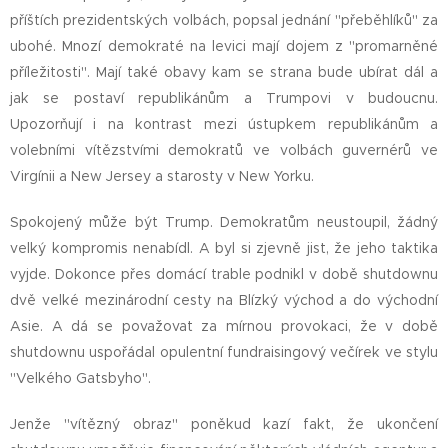
příštích prezidentských volbách, popsal jednání "přeběhlíků" za
ubohé. Mnozí demokraté na levici mají dojem z "promarněné
příležitosti". Mají také obavy kam se strana bude ubírat dál a
jak se postaví republikánům a Trumpovi v budoucnu.
Upozorňují i na kontrast mezi ústupkem republikánům a
volebními vítězstvími demokratů ve volbách guvernérů ve
Virgínii a New Jersey a starosty v New Yorku.
Spokojený může být Trump. Demokratům neustoupil, žádný
velký kompromis nenabídl. A byl si zjevně jist, že jeho taktika
vyjde. Dokonce přes domácí trable podnikl v době shutdownu
dvě velké mezinárodní cesty na Blízký východ a do východní
Asie. A dá se považovat za mírnou provokaci, že v době
shutdownu uspořádal opulentní fundraisingový večírek ve stylu
"Velkého Gatsbyho".
Jenže "vítězný obraz" poněkud kazí fakt, že ukončení