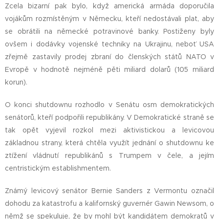
Zcela bizarní pak bylo, když americká armáda doporučila
vojákům rozmístěným v Německu, kteří nedostávali plat, aby
se obrátili na německé potravinové banky. Postiženy byly
ovšem i dodávky vojenské techniky na Ukrajinu, neboť USA
zřejmě zastavily prodej zbraní do členských států NATO v
Evropě v hodnotě nejméně pěti miliard dolarů (105 miliard
korun).
O konci shutdownu rozhodlo v Senátu osm demokratických
senátorů, kteří podpořili republikány. V Demokratické straně se
tak opět vyjevil rozkol mezi aktivistickou a levicovou
základnou strany, která chtěla využít jednání o shutdownu ke
ztížení vládnutí republikánů s Trumpem v čele, a jejím
centristickým establishmentem.
Známý levicový senátor Bernie Sanders z Vermontu označil
dohodu za katastrofu a kalifornský guvernér Gawin Newsom, o
němž se spekuluje, že by mohl být kandidátem demokratů v