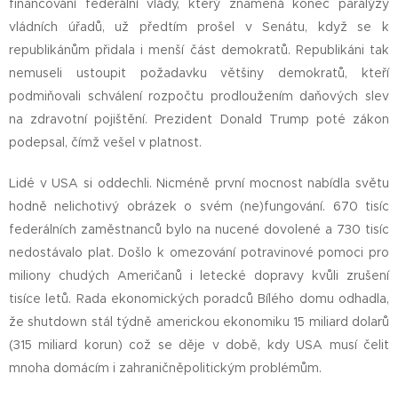
financování federální vlády, který znamená konec paralýzy
vládních úřadů, už předtím prošel v Senátu, když se k
republikánům přidala i menší část demokratů. Republikáni tak
nemuseli ustoupit požadavku většiny demokratů, kteří
podmiňovali schválení rozpočtu prodloužením daňových slev
na zdravotní pojištění. Prezident Donald Trump poté zákon
podepsal, čímž vešel v platnost.
Lidé v USA si oddechli. Nicméně první mocnost nabídla světu
hodně nelichotivý obrázek o svém (ne)fungování. 670 tisíc
federálních zaměstnanců bylo na nucené dovolené a 730 tisíc
nedostávalo plat. Došlo k omezování potravinové pomoci pro
miliony chudých Američanů i letecké dopravy kvůli zrušení
tisíce letů. Rada ekonomických poradců Bílého domu odhadla,
že shutdown stál týdně americkou ekonomiku 15 miliard dolarů
(315 miliard korun) což se děje v době, kdy USA musí čelit
mnoha domácím i zahraničněpolitickým problémům.