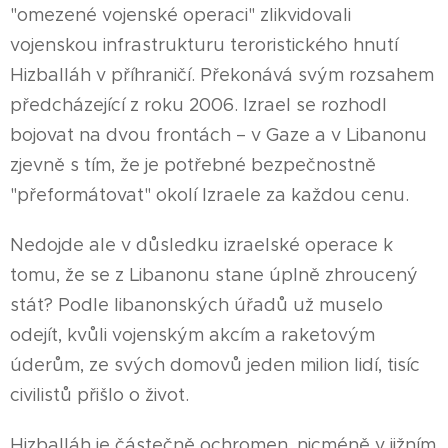
"omezené vojenské operaci" zlikvidovali
vojenskou infrastrukturu teroristického hnutí
Hizballáh v příhraničí. Překonává svým rozsahem
předcházející z roku 2006. Izrael se rozhodl
bojovat na dvou frontách – v Gaze a v Libanonu
zjevně s tím, že je potřebné bezpečnostně
"přeformátovat" okolí Izraele za každou cenu.
Nedojde ale v důsledku izraelské operace k
tomu, že se z Libanonu stane úplně zhroucený
stát? Podle libanonských úřadů už muselo
odejít, kvůli vojenským akcím a raketovým
úderům, ze svých domovů jeden milion lidí, tisíc
civilistů přišlo o život.
Hizballáh je částečně ochromen, nicméně v jižním