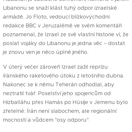
Libanonu se snaží klást tuhý odpor izraelské
armádě. Jo Floto, vedoucí blízkovýchodní
redakce BBC v Jeruzalémě ve svém komentáři
poznamenal, že Izrael ze své vlastní historie ví, že
poslat vojáky do Libanonu je jedna věc – dostat
je znovu ven je něco úplně jiného.
V úterý večer zároveň Izrael zažil reprízu
íránského raketového útoku z letošního dubna.
Nakonec se k němu Teherán odhodlal, aby
neztratil tvář. Poselství jeho spojencům od
Hizballáhu přes Hamás po Húsíje v Jemenu bylo
zřetelné: Írán není slabochem, ale regionální
mocností a vůdcem "osy odporu".