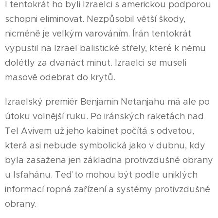
I tentokrát ho byli Izraelci s americkou podporou
schopni eliminovat. Nezpůsobil větší škody,
nicméně je velkým varováním. Írán tentokrát
vypustil na Izrael balistické střely, které k němu
dolétly za dvanáct minut. Izraelci se museli
masově odebrat do krytů.
Izraelský premiér Benjamin Netanjahu má ale po
útoku volnější ruku. Po iránských raketách nad
Tel Avivem už jeho kabinet počítá s odvetou,
která asi nebude symbolická jako v dubnu, kdy
byla zasažena jen základna protivzdušné obrany
u Isfahánu. Teď to mohou být podle uniklých
informací ropná zařízení a systémy protivzdušné
obrany.