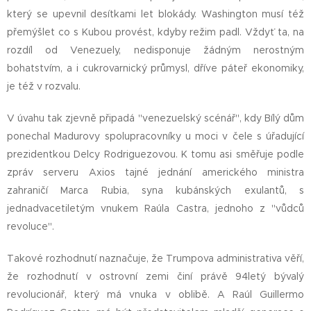
který se upevnil desítkami let blokády. Washington musí též
přemýšlet co s Kubou provést, kdyby režim padl. Vždyť ta, na
rozdíl od Venezuely, nedisponuje žádným nerostným
bohatstvím, a i cukrovarnický průmysl, dříve páteř ekonomiky,
je též v rozvalu.
V úvahu tak zjevně připadá "venezuelský scénář", kdy Bílý dům
ponechal Madurovy spolupracovníky u moci v čele s úřadující
prezidentkou Delcy Rodriguezovou. K tomu asi směřuje podle
zpráv serveru Axios tajné jednání amerického ministra
zahraničí Marca Rubia, syna kubánských exulantů, s
jednadvacetiletým vnukem Raúla Castra, jednoho z "vůdců
revoluce".
Takové rozhodnutí naznačuje, že Trumpova administrativa věří,
že rozhodnutí v ostrovní zemi činí právě 94letý bývalý
revolucionář, který má vnuka v oblibě. A Raúl Guillermo