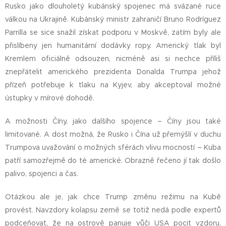
Rusko jako dlouholetý kubánský spojenec má svázané ruce
válkou na Ukrajině. Kubánský ministr zahraničí Bruno Rodríguez
Parrilla se sice snažil získat podporu v Moskvě, zatím byly ale
přislíbeny jen humanitární dodávky ropy. Americký tlak byl
Kremlem oficiálně odsouzen, nicméně asi si nechce příliš
znepřátelit amerického prezidenta Donalda Trumpa jehož
přízeň potřebuje k tlaku na Kyjev, aby akceptoval možné
ústupky v mírové dohodě.
A možnosti Číny, jako dalšího spojence – Číny jsou také
limitované. A dost možná, že Rusko i Čína už přemýšlí v duchu
Trumpova uvažování o možných sférách vlivu mocností – Kuba
patří samozřejmě do té americké. Obrazně řečeno jí tak došlo
palivo, spojenci a čas.
Otázkou ale je, jak chce Trump změnu režimu na Kubě
provést. Navzdory kolapsu země se totiž nedá podle expertů
podceňovat, že na ostrově panuje vůči USA pocit vzdoru,