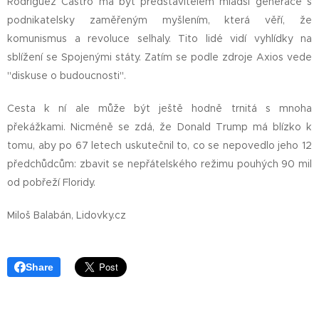
Rodríguez Castro má být představitelem mladší generace s
podnikatelsky zaměřeným myšlením, která věří, že
komunismus a revoluce selhaly. Tito lidé vidí vyhlídky na
sblížení se Spojenými státy. Zatím se podle zdroje Axios vede
"diskuse o budoucnosti".
Cesta k ní ale může být ještě hodně trnitá s mnoha
překážkami. Nicméně se zdá, že Donald Trump má blízko k
tomu, aby po 67 letech uskutečnil to, co se nepovedlo jeho 12
předchůdcům: zbavit se nepřátelského režimu pouhých 90 mil
od pobřeží Floridy.
Miloš Balabán, Lidovky.cz
Share