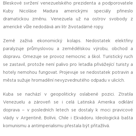
Bleskové svržení venezuelského prezidenta a podporovatele
Kuby Nicoláse Madura americkými speciály přineslo
dramatickou změnu. Venezuela už na ostrov svobody z
americké vůle nedodává ani litr životadárné ropy.
Země zažívá ekonomický kolaps. Nedostatek elektřiny
paralyzuje průmyslovou a zemědělskou výrobu, obchod a
dopravu. Omezuje se provoz nemocnic a škol. Turistický ruch
se zastavil, protože není palivo pro letadla přivážející turisty a
hotely nemohou fungovat. Projevuje se nedostatek potravin a
města sužuje hromadění nevyzvednutého odpadu v ulicích.
Kuba se nachází v geopoliticky oslabené pozici. Ztratila
Venezuelu a zároveň se i celá Latinská Amerika odklání
doprava – v posledních letech se dostaly k moci pravicové
vlády v Argentině, Bolívii, Chile i Ekvádoru. Ideologická bašta
komunismu a antimperialismu přestala být přitažlivá.