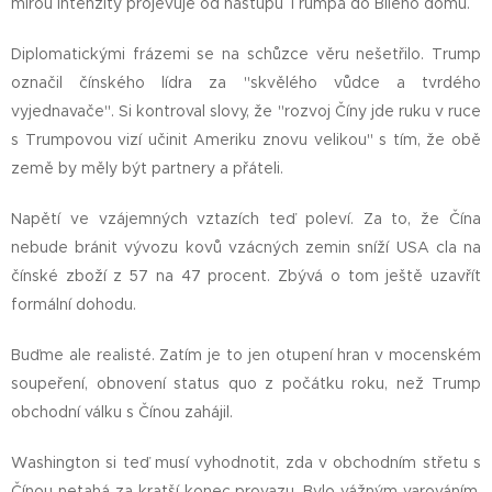
mírou intenzity projevuje od nástupu Trumpa do Bílého domu.
Diplomatickými frázemi se na schůzce věru nešetřilo. Trump
označil čínského lídra za "skvělého vůdce a tvrdého
vyjednavače". Si kontroval slovy, že "rozvoj Číny jde ruku v ruce
s Trumpovou vizí učinit Ameriku znovu velikou" s tím, že obě
země by měly být partnery a přáteli.
Napětí ve vzájemných vztazích teď poleví. Za to, že Čína
nebude bránit vývozu kovů vzácných zemin sníží USA cla na
čínské zboží z 57 na 47 procent. Zbývá o tom ještě uzavřít
formální dohodu.
Buďme ale realisté. Zatím je to jen otupení hran v mocenském
soupeření, obnovení status quo z počátku roku, než Trump
obchodní válku s Čínou zahájil.
Washington si teď musí vyhodnotit, zda v obchodním střetu s
Čínou netahá za kratší konec provazu. Bylo vážným varováním,