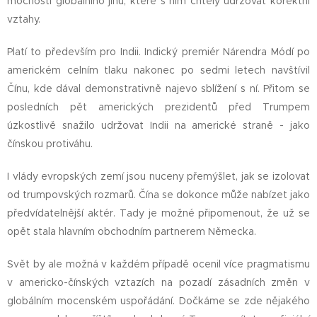
mocnosti globálního jihu, které s ním chtěly udržovat korektní
vztahy.
Platí to především pro Indii. Indický premiér Nárendra Módí po
americkém celním tlaku nakonec po sedmi letech navštívil
Čínu, kde dával demonstrativně najevo sblížení s ní. Přitom se
posledních pět amerických prezidentů před Trumpem
úzkostlivě snažilo udržovat Indii na americké straně - jako
čínskou protiváhu.
I vlády evropských zemí jsou nuceny přemýšlet, jak se izolovat
od trumpovských rozmarů. Čína se dokonce může nabízet jako
předvídatelnější aktér. Tady je možné připomenout, že už se
opět stala hlavním obchodním partnerem Německa.
Svět by ale možná v každém případě ocenil více pragmatismu
v americko-čínských vztazích na pozadí zásadních změn v
globálním mocenském uspořádání. Dočkáme se zde nějakého