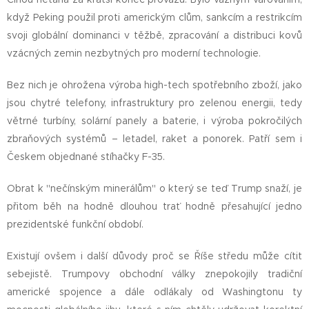
když Peking použil proti americkým clům, sankcím a restrikcím
svoji globální dominanci v těžbě, zpracování a distribuci kovů
vzácných zemin nezbytných pro moderní technologie.
Bez nich je ohrožena výroba high-tech spotřebního zboží, jako
jsou chytré telefony, infrastruktury pro zelenou energii, tedy
větrné turbíny, solární panely a baterie, i výroba pokročilých
zbraňových systémů – letadel, raket a ponorek. Patří sem i
Českem objednané stíhačky F-35.
Obrat k "nečínským minerálům" o který se teď Trump snaží, je
přitom běh na hodně dlouhou trať hodně přesahující jedno
prezidentské funkční období.
Existují ovšem i další důvody proč se Říše středu může cítit
sebejistě. Trumpovy obchodní války znepokojily tradiční
americké spojence a dále odlákaly od Washingtonu ty