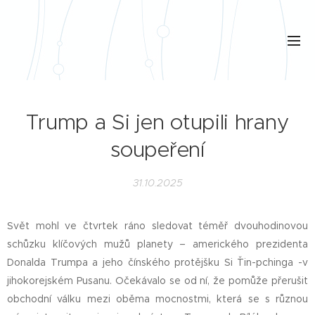
Trump a Si jen otupili hrany
soupeření
31.10.2025
Svět mohl ve čtvrtek ráno sledovat téměř dvouhodinovou
schůzku klíčových mužů planety – amerického prezidenta
Donalda Trumpa a jeho čínského protějšku Si Ťin-pchinga -v
jihokorejském Pusanu. Očekávalo se od ní, že pomůže přerušit
obchodní válku mezi oběma mocnostmi, která se s různou