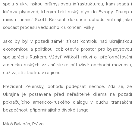
spolu s ukrajinskou průmyslovou infrastrukturou, kam spadá i
klíčový plynovod, kterým tekl ruský plyn do Evropy. Trump i
ministr financí Scott Bessent dokonce dohodu vnímají jako
součást procesu vedoucího k ukončení války.
Jako by byl v pozadí záměr získat kontrolu nad ukrajinskou
ekonomikou a politikou, což otevře prostor pro byznysovou
spolupráci s Ruskem. Vždyť Witkoff mluví o "přeformátování
americko-ruských vztahů skrze přitažlivé obchodní možnosti,
což zajistí stabilitu v regionu".
Prezident Zelenskyj dohodu podepsat nechce. Zdá se, že
Ukrajina je postavena před neřešitelné dilema na pozadí
pokračujícího americko-ruského dialogu v duchu transakční
bezpečnosti připomínajícího divoké tango.
Miloš Balabán, Právo