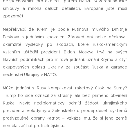
bezpečnostních protokolech, pátém článku Severoatlantické
smlouvy a mnoha dalších detailech. Evropané jistě musí
zpozornět.
Nepřekvapí, že Kreml je podle Putinova mluvčího Dmitrije
Peskova s jednáním spokojen. Zároveň prý nelze očekávat
okamžité výsledky po škodách, které rusko-americkým
vztahům uštědřil prezident Biden. Moskva trvá na svých
hlavních podmínkách pro mírová jednání: uznání Krymu a čtyř
okupovaných oblastí Ukrajiny za součást Ruska a garance
nečlenství Ukrajiny v NATO.
Může jednání s Rusy komplikovat raketový útok na Sumy?
Trump ho sice označil za strašný, ale bez přímého obvinění
Ruska. Navíc nediplomaticky odmítl žádost ukrajinského
prezidenta Volodymyra Zelenského o prodej deseti systémů
protivzdušné obrany Patriot – vzkázal mu, že si jeho země
neměla začínat proti silnějšímu…