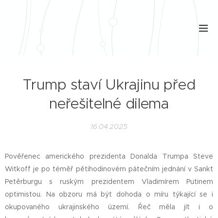
Trump staví Ukrajinu před
neřešitelné dilema
16.04.2025
Pověřenec amerického prezidenta Donalda Trumpa Steve
Witkoff je po téměř pětihodinovém pátečním jednání v Sankt
Petěrburgu s ruským prezidentem Vladimírem Putinem
optimistou. Na obzoru má být dohoda o míru týkající se i
okupovaného ukrajinského území. Řeč měla jít i o