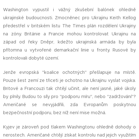
Washington vypustil i vážný zkušební balónek ohledně
ukrajinské budoucnosti. Zmocněnec pro Ukrajinu Keith Kellog
předestřel v britském listu The Times plán rozdělení Ukrajiny
na zóny. Británie a Francie mohou kontrolovat Ukrajinu na
západ od řeky Dněpr, kdežto ukrajinská armáda by byla
přítomna u vytvořené demarkační linie u fronty. Rusové by
kontrolovali dobyté území.
Jenže evropská "koalice ochotných" přešlapuje na místě.
Pouze šest zemí ze třiceti je ochotno na Ukrajinu vyslat vojska.
Britové a Francouzi tak chtějí učinit, ale není jasné, jaké úkoly
by plnily. Budou to síly pro "podporu míru", nebo "zadržování"?
Američané se nevyjádřili, zda Evropanům poskytnou
bezpečnostní podporu, bez níž není mise možná.
Kyjev je zároveň pod tlakem Washingtonu ohledně dohody o
nerostech. Američané chtějí získat kontrolu nad jejich využitím