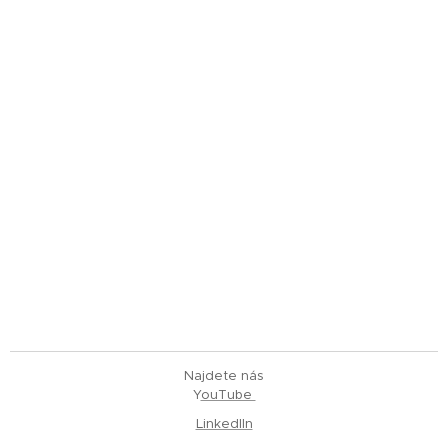
Najdete nás
Y
ouTube
LinkedIIn