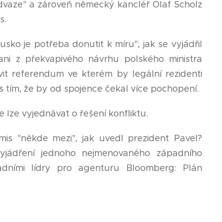
"odvaze" a zároveň německý kancléř Olaf Scholz
s.
sko je potřeba donutit k míru", jak se vyjádřil
ni z překvapivého návrhu polského ministra
vit referendum ve kterém by legální rezidenti
 s tím, že by od spojence čekal více pochopení.
ze vyjednávat o řešení konfliktu.
s "někde mezi", jak uvedl prezident Pavel?
 vyjádření jednoho nejmenovaného západního
adními lídry pro agenturu Bloomberg: Plán