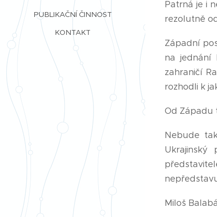
Patrná je i
PUBLIKAČNÍ ČINNOST
rezolutně o
KONTAKT
Západní post
na jednání
zahraničí R
rozhodli k j
Od Západu t
Nebude tak
Ukrajinský
představit
nepředstavu
Miloš Balab