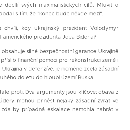
docílí svých maximalistických cílů. Mluvit o
dodal s tím, že "konec bude někde mezi".
 chvíli, kdy ukrajinský prezident Volodymyr
mil amerického prezidenta Joea Bidena?
e obsahuje silné bezpečnostní garance Ukrajině
příslib finanční pomoci pro rekonstrukci země i
 Ukrajina v defenzívě, je nicméně zcela zásadní
ouhého doletu do hloubi území Ruska.
ále proti. Dva argumenty jsou klíčové: obava z
údery mohou přinést nějaký zásadní zvrat ve
, zda by případná eskalace nemohla nahrát v