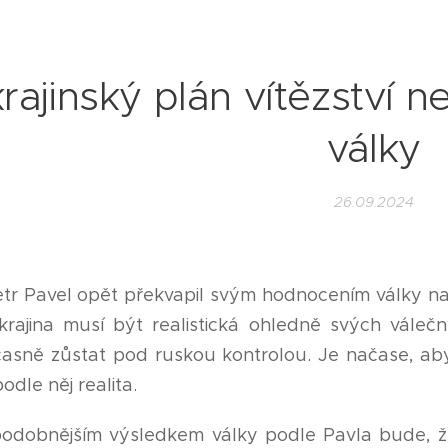
rajinský plán vítězství 
války
26.09.2024
etr Pavel opět překvapil svým hodnocením války na 
krajina musí být realistická ohledně svých váleč
sně zůstat pod ruskou kontrolou. Je načase, aby se
odle něj realita.
odobnějším výsledkem války podle Pavla bude, ž