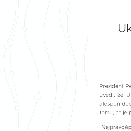
Uk
Prezident P
uvedl, že U
alespoň doča
tomu, co je p
"Nejpravděp