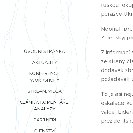
ruskou okup
porážce Ukra
Nepřijal pr
Zelenskyj př
ÚVODNÍ STRÁNKA
Z informací
ze strany čl
AKTUALITY
dodávek zbra
KONFERENCE,
požadavek, 
WORKSHOPY
STREAM, VIDEA
To je asi ne
ČLÁNKY, KOMENTÁŘE,
eskalace ko
ANALÝZY
válce. Bide
PARTNEŘI
prezidentsk
ČLENSTVÍ