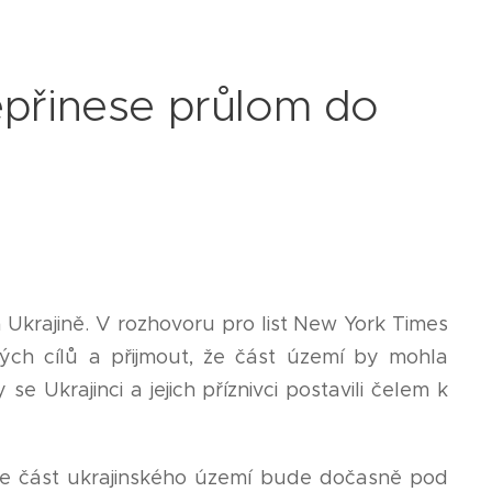
nepřinese průlom do
Ukrajině. V rozhovoru pro list New York Times
ných cílů a přijmout, že část území by mohla
 Ukrajinci a jejich příznivci postavili čelem k
e část ukrajinského území bude dočasně pod