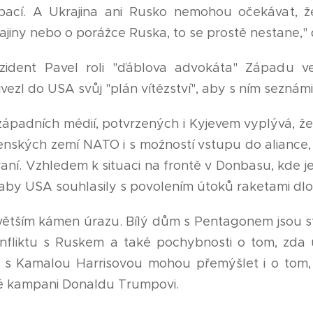
ací. A Ukrajina ani Rusko nemohou očekávat, že 
jiny nebo o porážce Ruska, to se prostě nestane," 
ezident Pavel roli "ďáblova advokáta" Západu ve
ivezl do USA svůj "plán vítězství", aby s ním sezná
 západních médií, potvrzených i Kyjevem vyplývá, ž
enských zemí NATO i s možností vstupu do aliance, 
ní. Vzhledem k situaci na frontě v Donbasu, kde je
aby USA souhlasily s povolením útoků raketami dl
jvětším kámen úrazu. Bílý dům s Pentagonem jsou st
nfliktu s Ruskem a také pochybnosti o tom, zda 
n s Kamalou Harrisovou mohou přemýšlet i o tom
é kampani Donaldu Trumpovi.