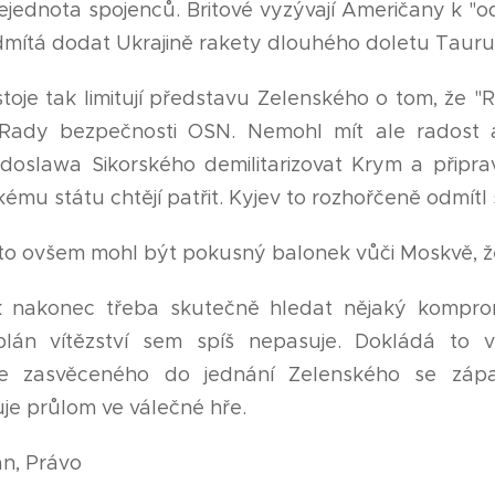
 nejednota spojenců. Britové vyzývají Američany k 
dmítá dodat Ukrajině rakety dlouhého doletu Tauru
oje tak limitují představu Zelenského o tom, že "Ru
 Rady bezpečnosti OSN. Nemohl mít ale radost a
adoslawa Sikorského demilitarizovat Krym a připra
akému státu chtějí patřit. Kyjev to rozhořčeně odmítl
o ovšem mohl být pokusný balonek vůči Moskvě, že l
 nakonec třeba skutečně hledat nějaký kompromi
 plán vítězství sem spíš nepasuje. Dokládá to
ele zasvěceného do jednání Zelenského se záp
je průlom ve válečné hře.
án, Právo