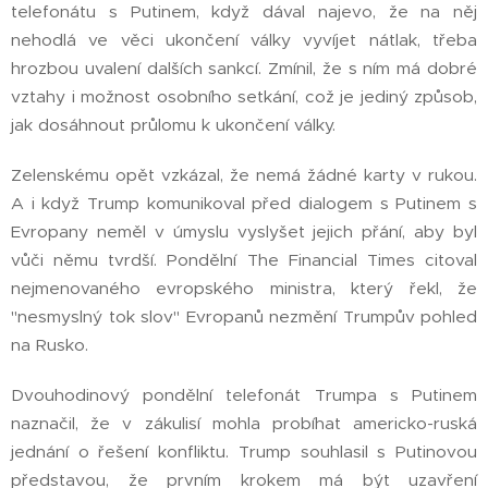
telefonátu s Putinem, když dával najevo, že na něj
nehodlá ve věci ukončení války vyvíjet nátlak, třeba
hrozbou uvalení dalších sankcí. Zmínil, že s ním má dobré
vztahy i možnost osobního setkání, což je jediný způsob,
jak dosáhnout průlomu k ukončení války.
Zelenskému opět vzkázal, že nemá žádné karty v rukou.
A i když Trump komunikoval před dialogem s Putinem s
Evropany neměl v úmyslu vyslyšet jejich přání, aby byl
vůči němu tvrdší. Pondělní The Financial Times citoval
nejmenovaného evropského ministra, který řekl, že
"nesmyslný tok slov" Evropanů nezmění Trumpův pohled
na Rusko.
Dvouhodinový pondělní telefonát Trumpa s Putinem
naznačil, že v zákulisí mohla probíhat americko-ruská
jednání o řešení konfliktu. Trump souhlasil s Putinovou
představou, že prvním krokem má být uzavření