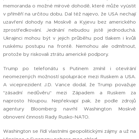
memoranda o možné mírové dohodě, které může vyústit
v příměří na určitou dobu. Dal též najevo, že USA nechají
uzavření dohody na Moskvě a Kyjevu bez amerického
zprostředkování. Jednání nebudou jistě jednoduchá.
Ukrajinci mohou být v jejich průběhu pod tlakem i kvůli
ruskému postupu na frontě. Nemohou ale odmítnout,
protože by riskovali ztrátu americké podpory.
Trump po telefonátu s Putinem zmínil i otevírání
neomezených možností spolupráce mezi Ruskem a USA.
A viceprezident J.D. Vance dodal, že Trump považuje
"zásadní nedůvěru" mezi Západem a Ruskem za
naprosto hloupou. Nepřekvapí pak, že podle zdrojů
agentury Bloomberg navrhl Washington Moskvě
obnovení činnosti Rady Rusko-NATO.
Washington se řídí vlastními geopolitickými zájmy a už na