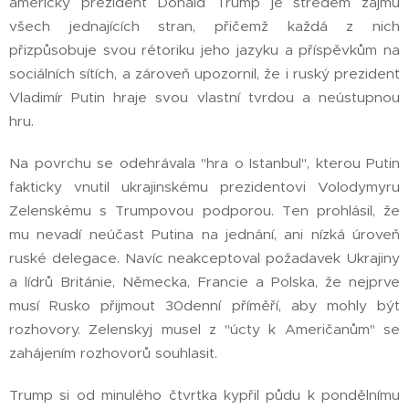
americký prezident Donald Trump je středem zájmu
všech jednajících stran, přičemž každá z nich
přizpůsobuje svou rétoriku jeho jazyku a příspěvkům na
sociálních sítích, a zároveň upozornil, že i ruský prezident
Vladimír Putin hraje svou vlastní tvrdou a neústupnou
hru.
Na povrchu se odehrávala "hra o Istanbul", kterou Putin
fakticky vnutil ukrajinskému prezidentovi Volodymyru
Zelenskému s Trumpovou podporou. Ten prohlásil, že
mu nevadí neúčast Putina na jednání, ani nízká úroveň
ruské delegace. Navíc neakceptoval požadavek Ukrajiny
a lídrů Británie, Německa, Francie a Polska, že nejprve
musí Rusko přijmout 30denní příměří, aby mohly být
rozhovory. Zelenskyj musel z "úcty k Američanům" se
zahájením rozhovorů souhlasit.
Trump si od minulého čtvrtka kypřil půdu k pondělnímu